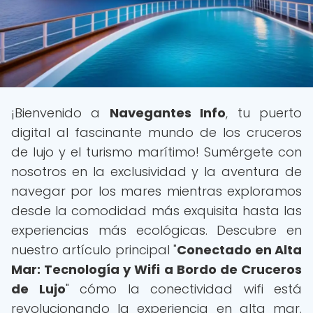
¡Bienvenido a
Navegantes Info
, tu puerto
digital al fascinante mundo de los cruceros
de lujo y el turismo marítimo! Sumérgete con
nosotros en la exclusividad y la aventura de
navegar por los mares mientras exploramos
desde la comodidad más exquisita hasta las
experiencias más ecológicas. Descubre en
nuestro artículo principal "
Conectado en Alta
Mar: Tecnología y Wifi a Bordo de Cruceros
de Lujo
" cómo la conectividad wifi está
revolucionando la experiencia en alta mar.