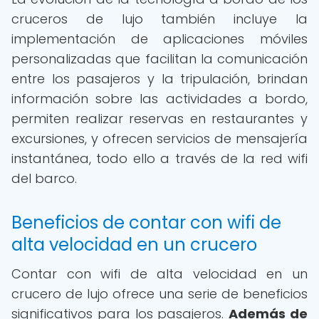
cruceros de lujo también incluye la
implementación de aplicaciones móviles
personalizadas que facilitan la comunicación
entre los pasajeros y la tripulación, brindan
información sobre las actividades a bordo,
permiten realizar reservas en restaurantes y
excursiones, y ofrecen servicios de mensajería
instantánea, todo ello a través de la red wifi
del barco.
Beneficios de contar con wifi de
alta velocidad en un crucero
Contar con wifi de alta velocidad en un
crucero de lujo ofrece una serie de beneficios
significativos para los pasajeros.
Además de