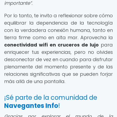
importante
.
Por lo tanto, te invito a reflexionar sobre cómo
equilibrar la dependencia de la tecnología
con la verdadera conexión humana, tanto en
tierra firme como en alta mar. Aprovecha la
conectividad wifi en cruceros de lujo
para
enriquecer tus experiencias, pero no olvides
desconectar de vez en cuando para disfrutar
plenamente del momento presente y de las
relaciones significativas que se pueden forjar
más allá de una pantalla.
¡Sé parte de la comunidad de
Navegantes Info
!
Gracias por explorar el mundo de la