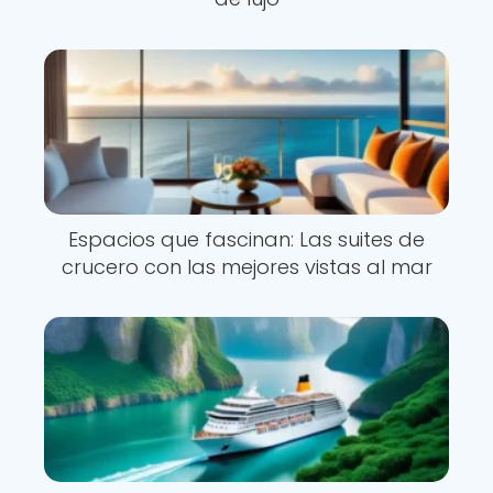
Espacios que fascinan: Las suites de
crucero con las mejores vistas al mar