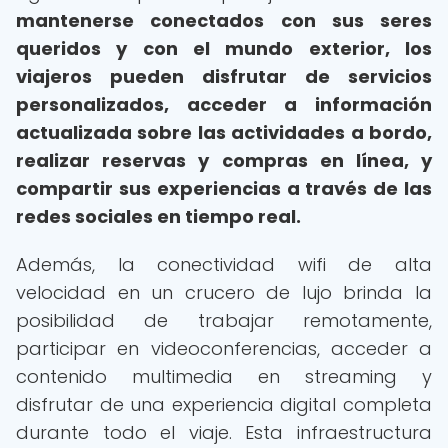
mantenerse conectados con sus seres
queridos y con el mundo exterior, los
viajeros pueden disfrutar de servicios
personalizados, acceder a información
actualizada sobre las actividades a bordo,
realizar reservas y compras en línea, y
compartir sus experiencias a través de las
redes sociales en tiempo real.
Además, la conectividad wifi de alta
velocidad en un crucero de lujo brinda la
posibilidad de trabajar remotamente,
participar en videoconferencias, acceder a
contenido multimedia en streaming y
disfrutar de una experiencia digital completa
durante todo el viaje. Esta infraestructura