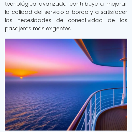
tecnológica avanzada contribuye a mejorar
la calidad del servicio a bordo y a satisfacer
las necesidades de conectividad de los
pasajeros más exigentes.