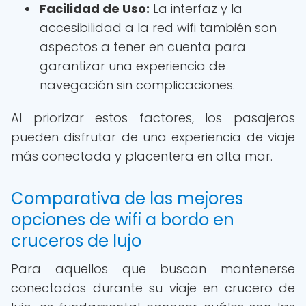
Facilidad de Uso:
La interfaz y la
accesibilidad a la red wifi también son
aspectos a tener en cuenta para
garantizar una experiencia de
navegación sin complicaciones.
Al priorizar estos factores, los pasajeros
pueden disfrutar de una experiencia de viaje
más conectada y placentera en alta mar.
Comparativa de las mejores
opciones de wifi a bordo en
cruceros de lujo
Para aquellos que buscan mantenerse
conectados durante su viaje en crucero de