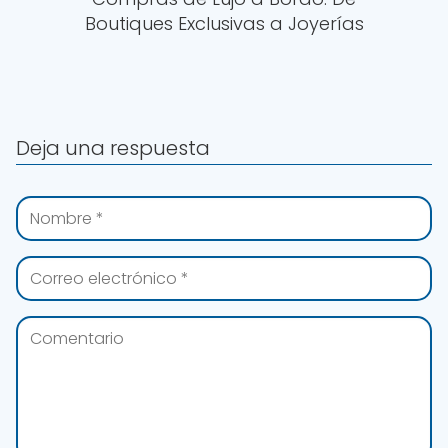
Boutiques Exclusivas a Joyerías
Deja una respuesta