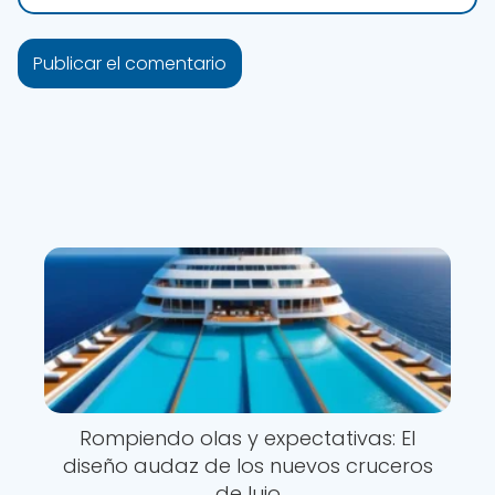
Rompiendo olas y expectativas: El
diseño audaz de los nuevos cruceros
de lujo