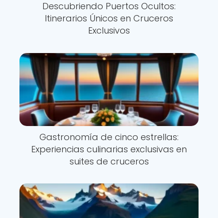
Descubriendo Puertos Ocultos:
Itinerarios Únicos en Cruceros
Exclusivos
Gastronomía de cinco estrellas:
Experiencias culinarias exclusivas en
suites de cruceros