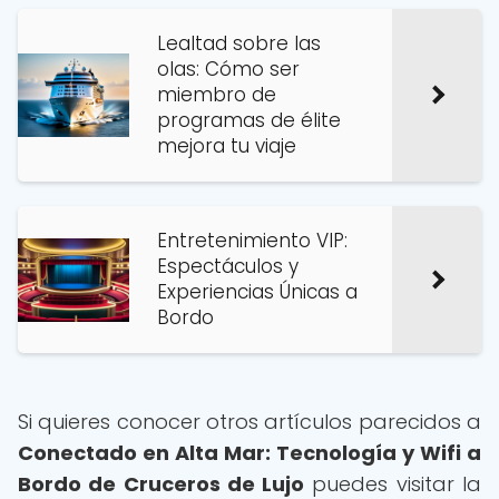
Lealtad sobre las
olas: Cómo ser
miembro de
programas de élite
mejora tu viaje
Entretenimiento VIP:
Espectáculos y
Experiencias Únicas a
Bordo
Si quieres conocer otros artículos parecidos a
Conectado en Alta Mar: Tecnología y Wifi a
Bordo de Cruceros de Lujo
puedes visitar la