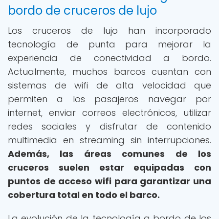
bordo de cruceros de lujo
Los cruceros de lujo han incorporado
tecnología de punta para mejorar la
experiencia de conectividad a bordo.
Actualmente, muchos barcos cuentan con
sistemas de wifi de alta velocidad que
permiten a los pasajeros navegar por
internet, enviar correos electrónicos, utilizar
redes sociales y disfrutar de contenido
multimedia en streaming sin interrupciones.
Además, las áreas comunes de los
cruceros suelen estar equipadas con
puntos de acceso wifi para garantizar una
cobertura total en todo el barco.
La evolución de la tecnología a bordo de los