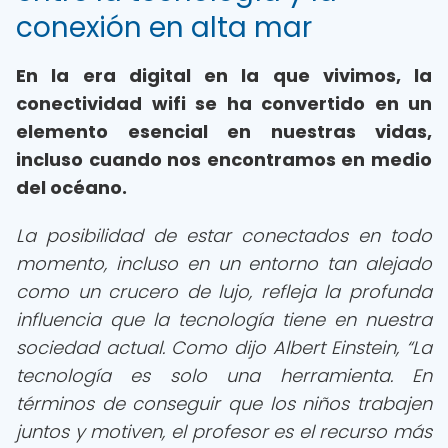
conexión en alta mar
En la era digital en la que vivimos, la
conectividad wifi se ha convertido en un
elemento esencial en nuestras vidas,
incluso cuando nos encontramos en medio
del océano.
La posibilidad de estar conectados en todo
momento, incluso en un entorno tan alejado
como un crucero de lujo, refleja la profunda
influencia que la tecnología tiene en nuestra
sociedad actual. Como dijo Albert Einstein,
La
tecnología es solo una herramienta. En
términos de conseguir que los niños trabajen
juntos y motiven, el profesor es el recurso más