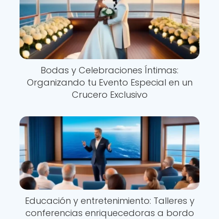
Bodas y Celebraciones Íntimas:
Organizando tu Evento Especial en un
Crucero Exclusivo
Educación y entretenimiento: Talleres y
conferencias enriquecedoras a bordo