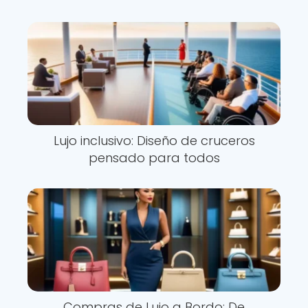
Lujo inclusivo: Diseño de cruceros
pensado para todos
Compras de Lujo a Bordo: De