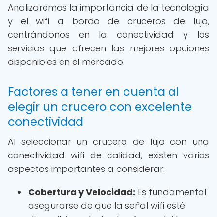
Analizaremos la importancia de la tecnología
y el wifi a bordo de cruceros de lujo,
centrándonos en la conectividad y los
servicios que ofrecen las mejores opciones
disponibles en el mercado.
Factores a tener en cuenta al
elegir un crucero con excelente
conectividad
Al seleccionar un crucero de lujo con una
conectividad wifi de calidad, existen varios
aspectos importantes a considerar:
Cobertura y Velocidad:
Es fundamental
asegurarse de que la señal wifi esté