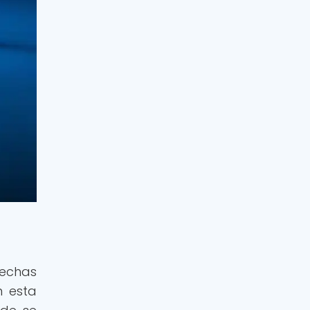
fechas
n esta