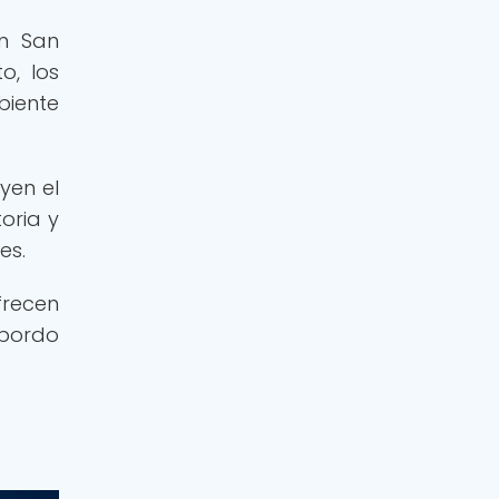
en San
o, los
biente
yen el
oria y
es.
frecen
 bordo