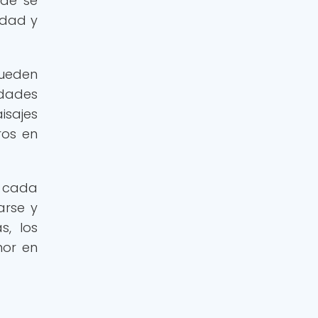
nde se
idad y
ueden
idades
sajes
ros en
r cada
arse y
s, los
mor en