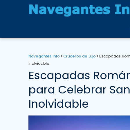
Navegantes Info
Cruceros de Lujo
Escapadas Romá
Inolvidable
Escapadas Románt
para Celebrar San
Inolvidable