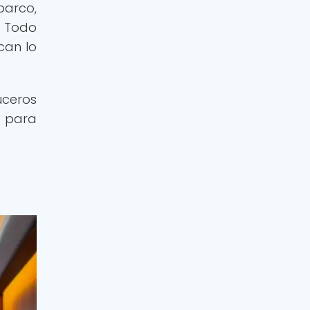
barco,
. Todo
can lo
uceros
o para