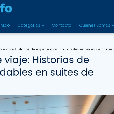
Inicio
Categorías
Contacto
Quienes Somos
le viaje: Historias de experiencias inolvidables en suites de crucer
viaje: Historias de
idables en suites de