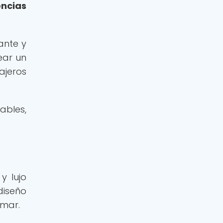
encias
ante y
ear un
ajeros
ables,
y lujo
diseño
 mar.