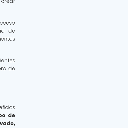
 crear
acceso
dad de
mentos
ientes
ero de
ficios
ipo de
ivado,