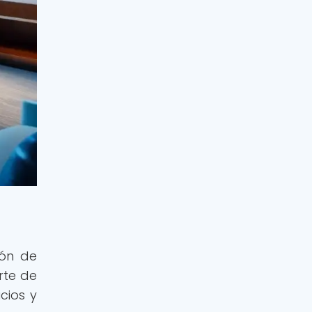
ión de
rte de
cios y