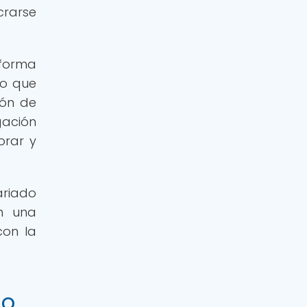
crarse
forma
po que
ión de
gación
orar y
ariado
n una
con la
do