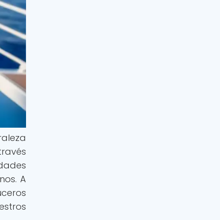
raleza
través
idades
nos. A
uceros
estros