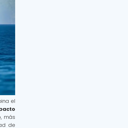
ina el
pacto
, más
dad de