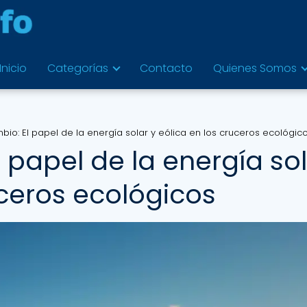
Inicio
Categorías
Contacto
Quienes Somos
io: El papel de la energía solar y eólica en los cruceros ecológic
 papel de la energía so
uceros ecológicos