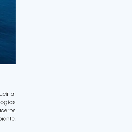
cir al
logías
uceros
iente,