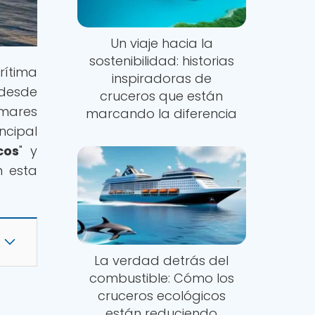
Un viaje hacia la
sostenibilidad: historias
rítima
inspiradoras de
 desde
cruceros que están
 mares
marcando la diferencia
ncipal
cos
" y
n esta
La verdad detrás del
combustible: Cómo los
cruceros ecológicos
están reduciendo