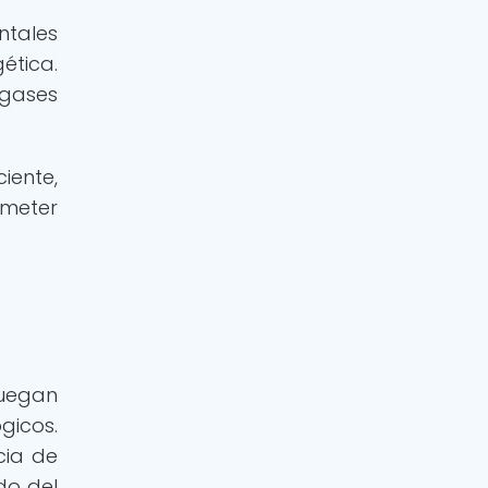
ntales
ética.
 gases
iente,
ometer
juegan
gicos.
cia de
do del