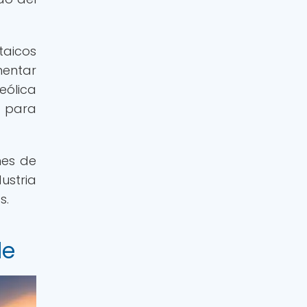
taicos
mentar
eólica
o para
nes de
ustria
s.
le