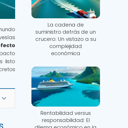
La cadena de
 mundo
suministro detrás de un
vesías
crucero: Un vistazo a su
efecto
complejidad
mpacto
económica
 listo
cretos
Rentabilidad versus
responsabilidad: El
s
dilema económico en la