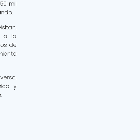
50 mil
undo.
sitan,
y a la
ros de
miento
verso,
ico y
.