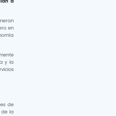
cian a
eneran
ero en
onomía
mente
a y la
vicios
les de
 de la