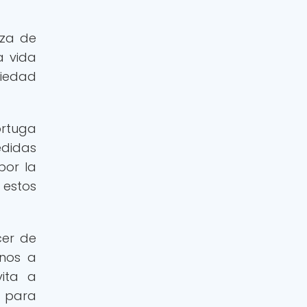
eza de
a vida
ciedad
ortuga
edidas
por la
 estos
cer de
onos a
vita a
s para