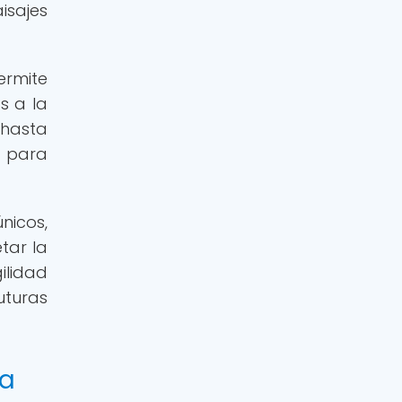
isajes
ermite
s a la
 hasta
s para
nicos,
tar la
ilidad
uturas
da