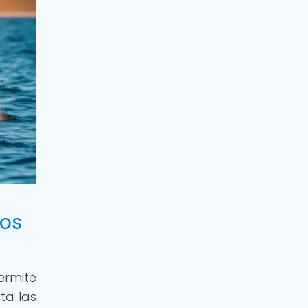
nos
ermite
ta las