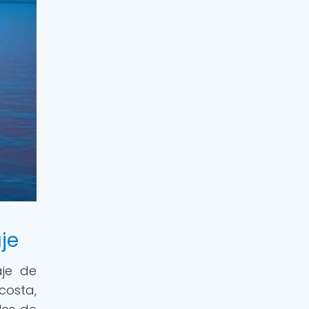
je
aje de
 costa,