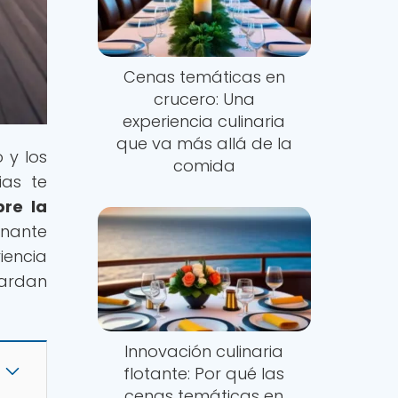
Cenas temáticas en
crucero: Una
experiencia culinaria
que va más allá de la
 y los
comida
ias te
bre la
onante
encia
uardan
Innovación culinaria
flotante: Por qué las
cenas temáticas en