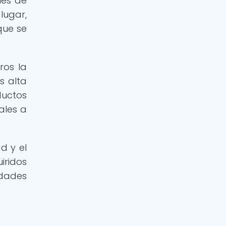
les de
lugar,
que se
ros la
s alta
ductos
ales a
d y el
iridos
idades