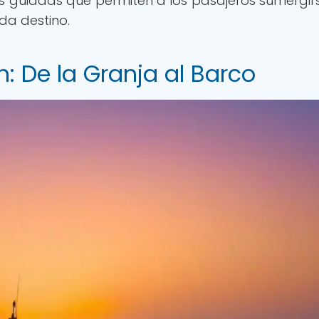
nes guiadas que permiten a los pasajeros sumergir
da destino.
: De la Granja al Barco