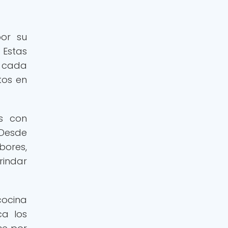
por su
 Estas
e cada
tos en
os con
 Desde
bores,
rindar
cocina
ca los