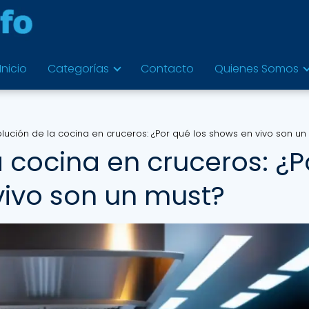
Inicio
Categorías
Contacto
Quienes Somos
olución de la cocina en cruceros: ¿Por qué los shows en vivo son un
a cocina en cruceros: ¿P
vivo son un must?