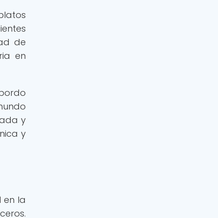
platos
dientes
dad de
ria en
 bordo
 mundo
zada y
nica y
 en la
ceros.