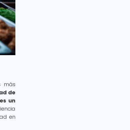
os más
dad de
 es un
iencia
dad en