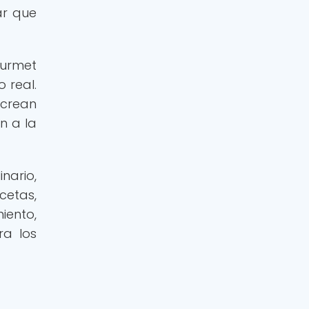
ar que
ourmet
 real.
 crean
n a la
nario,
cetas,
iento,
ra los