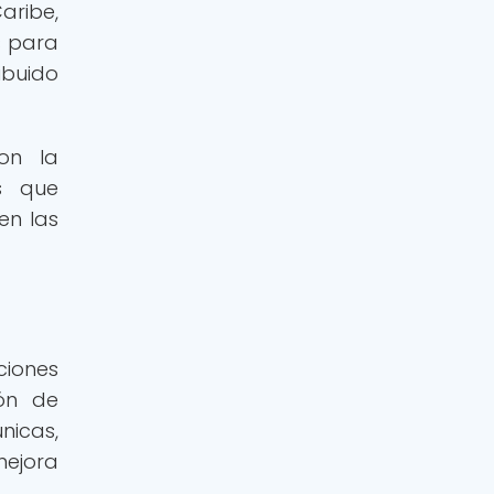
aribe,
s para
ibuido
on la
as que
en las
ciones
ón de
nicas,
mejora