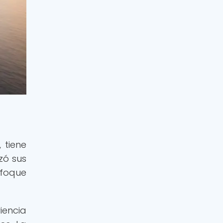
 tiene
zó sus
nfoque
iencia