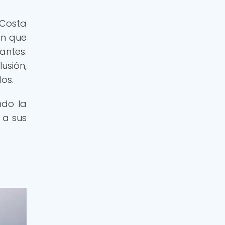
 Costa
ón que
antes.
usión,
os.
ndo la
 a sus