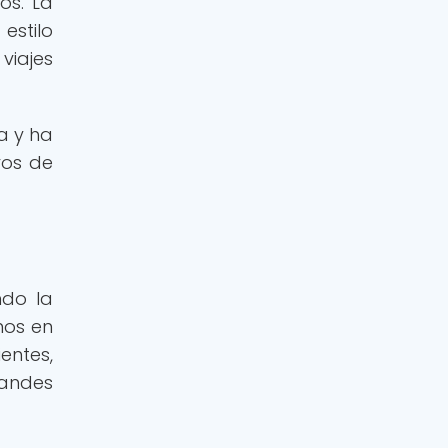
os. La
estilo
viajes
a y ha
ros de
ndo la
nos en
entes,
randes