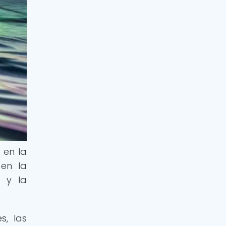
 en la
 en la
n y la
s, las