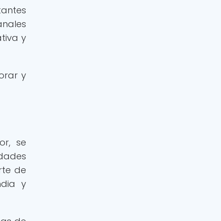
tantes
anales
tiva y
orar y
or, se
dades
rte de
ndia y