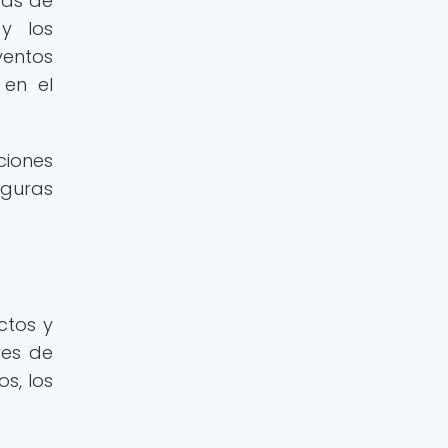
tas de
y los
ventos
 en el
ciones
iguras
ctos y
res de
s, los