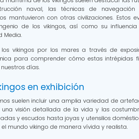
ia marítima de los vikingos suelen destacar las ru
rucción naval, las técnicas de navegación 
gos mantuvieron con otras civilizaciones. Estos e
ngenio de los vikingos, así como su influencia
d Media.
 los vikingos por los mares a través de exposi
única para comprender cómo estas intrépidas f
nuestros días.
kingos en exhibición
imos suelen incluir una amplia variedad de artefa
 una visión detallada de la vida y las costumb
das y escudos hasta joyas y utensilios doméstico
 el mundo vikingo de manera vívida y realista.