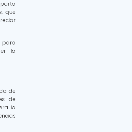
sporta
s, que
reciar
a para
er la
ida de
nes de
era la
encias