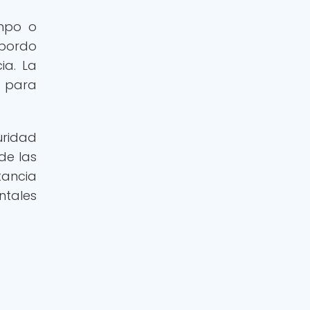
empo o
 bordo
ia. La
e para
uridad
de las
tancia
ntales