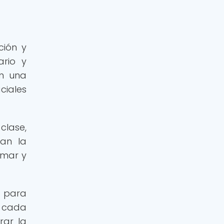
ción y
ario y
on una
ciales
clase,
tan la
 mar y
s para
 cada
rar la