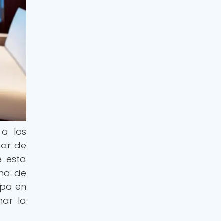
 a los
tar de
e esta
ama de
spa en
nar la