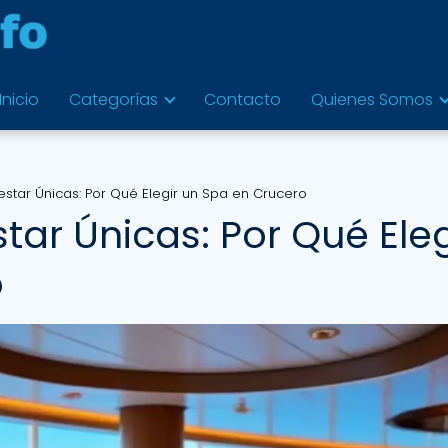
Inicio
Categorías
Contacto
Quienes Somos
estar Únicas: Por Qué Elegir un Spa en Crucero
tar Únicas: Por Qué Eleg
o