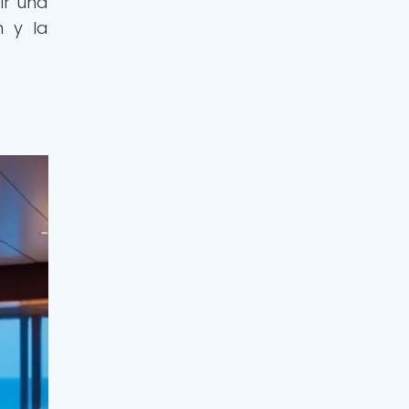
ir una
n y la