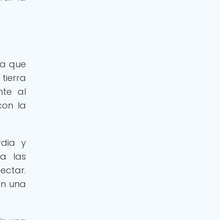
ya que
tierra
nte al
con la
rdia y
a las
ectar.
en una