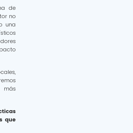
ama de
tor no
do una
sticos
idores
mpacto
ales,
iremos
s más
cticas
s que