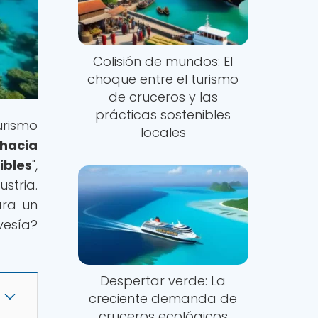
Colisión de mundos: El
choque entre el turismo
de cruceros y las
prácticas sostenibles
rismo
locales
hacia
ibles
",
stria.
ara un
vesía?
Despertar verde: La
creciente demanda de
cruceros ecológicos