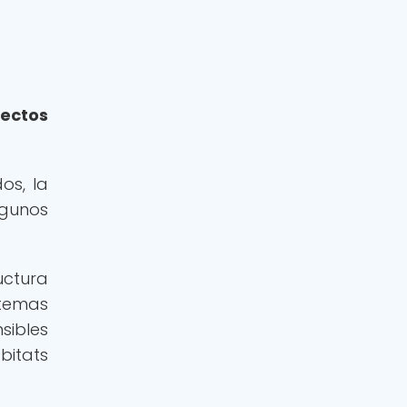
fectos
os, la
lgunos
uctura
stemas
sibles
bitats