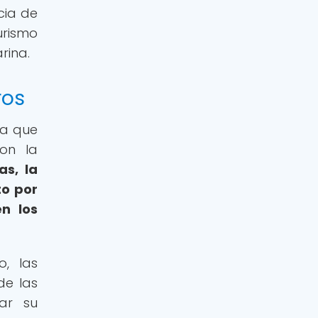
cia de
urismo
rina.
ros
ya que
con la
as, la
to por
en los
o, las
de las
ar su