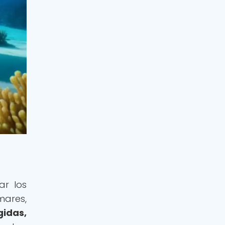
ar los
mares,
idas,