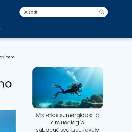
 crucero
imo
Misterios sumergidos: La
arqueología
subacuática que revela