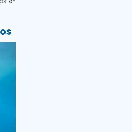
dos en
ros