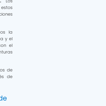
.
Los
 estos
ciones
ros la
a y el
con el
nturas
nos de
és de
de