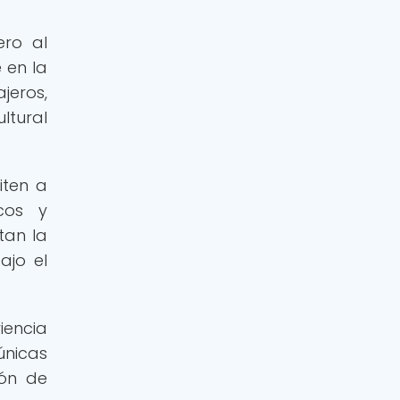
ero al
 en la
jeros,
ltural
iten a
icos y
tan la
ajo el
iencia
únicas
ión de