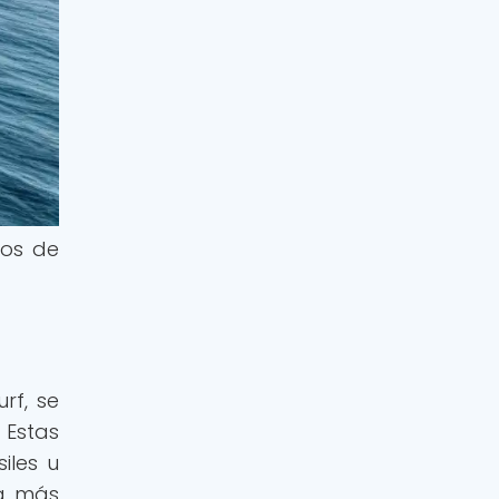
los de
rf, se
 Estas
iles u
va más