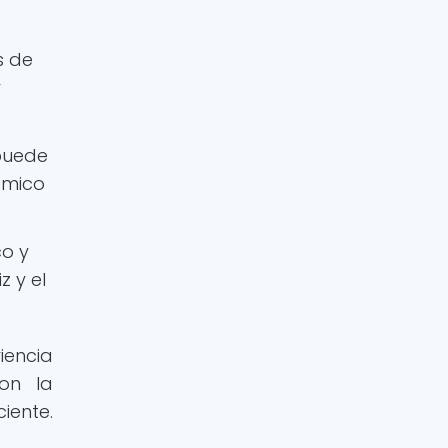
s de
r
puede
ómico
co y
z y el
iencia
on la
iente.