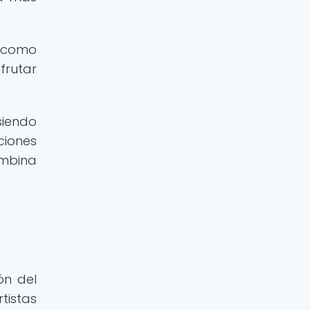
s como
frutar
siendo
ciones
ombina
ón del
tistas