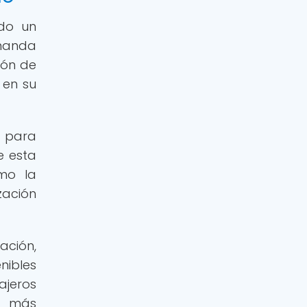
ado un
emanda
ión de
 en su
l para
e esta
omo la
zación
ación,
nibles
ajeros
e más