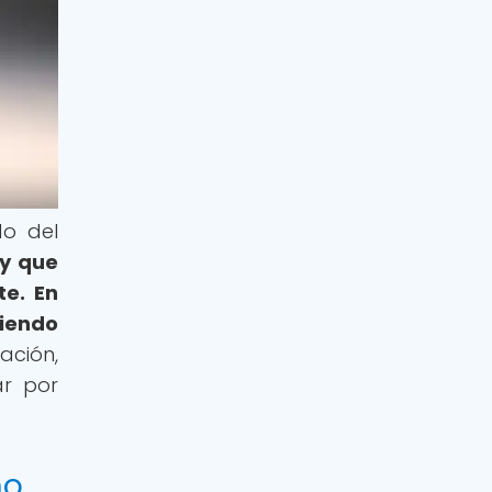
do del
ly que
te.
En
ciendo
ación,
ar por
mo