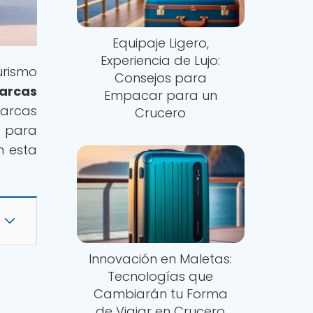
Equipaje Ligero,
Experiencia de Lujo:
rismo
Consejos para
arcas
Empacar para un
marcas
Crucero
s para
n esta
Innovación en Maletas:
Tecnologías que
Cambiarán tu Forma
de Viajar en Crucero