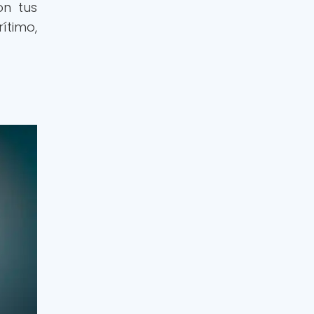
on tus
ítimo,