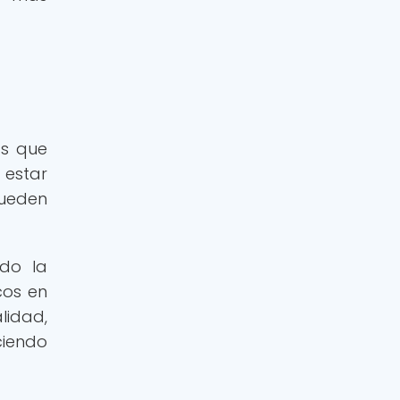
as que
 estar
pueden
ndo la
cos en
lidad,
ciendo