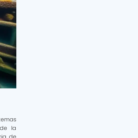
stemas
 de la
cia de