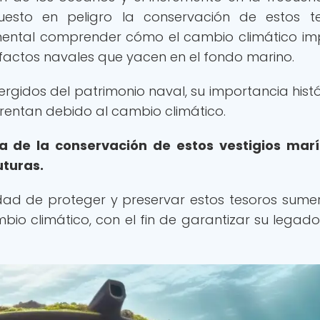
uesto en peligro la conservación de estos t
damental comprender cómo el cambio climático i
factos navales que yacen en el fondo marino.
rgidos del patrimonio naval, su importancia histó
frentan debido al cambio climático.
a de la conservación de estos vestigios mar
uturas.
idad de proteger y preservar estos tesoros sume
io climático, con el fin de garantizar su legad