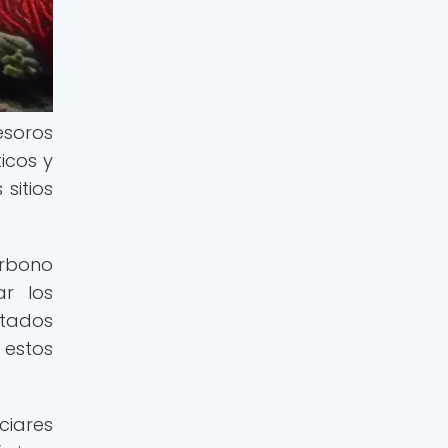
esoros
icos y
sitios
rbono
ar los
ctados
 estos
ciares