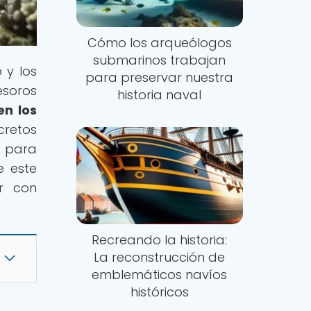
Cómo los arqueólogos
submarinos trabajan
 y los
para preservar nuestra
esoros
historia naval
en los
cretos
o para
e este
ar con
Recreando la historia:
La reconstrucción de
emblemáticos navíos
históricos