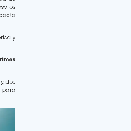
esoros
mpacta
rica y
ítimos
rgidos
o para