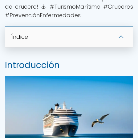
de crucero! ⚓️ #TurismoMarítimo #Cruceros
#PrevenciónEnfermedades
Índice
Introducción