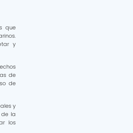
es que
rinos.
etar y
sechos
das de
uso de
ales y
 de la
ar los