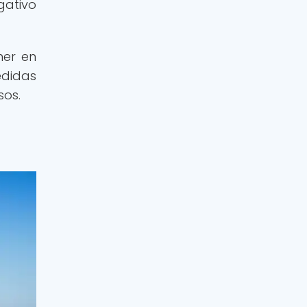
gativo
ner en
edidas
sos.