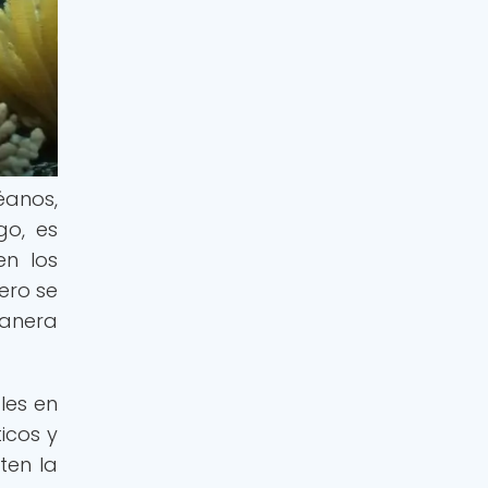
éanos,
go, es
en los
ero se
manera
les en
icos y
ten la