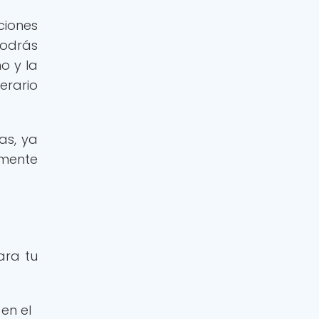
ciones
podrás
o y la
erario
as, ya
emente
ara tu
 en el