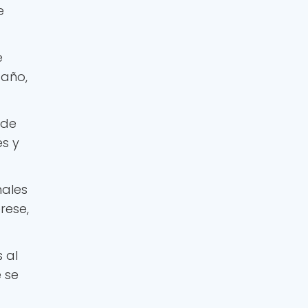
e
e
 año,
 de
és y
nales
rese,
 al
e se