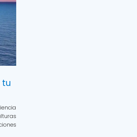
 tu
iencia
lturas
ciones